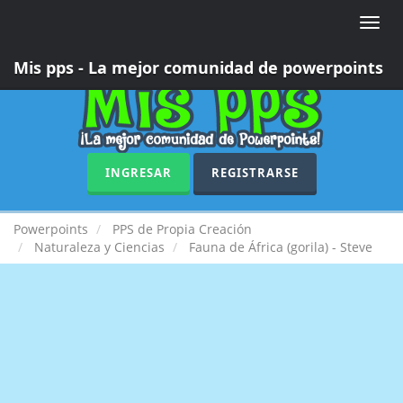
Toggle
naviga
Mis pps - La mejor comunidad de powerpoints
INGRESAR
REGISTRARSE
Powerpoints
PPS de Propia Creación
Naturaleza y Ciencias
Fauna de África (gorila) - Steve