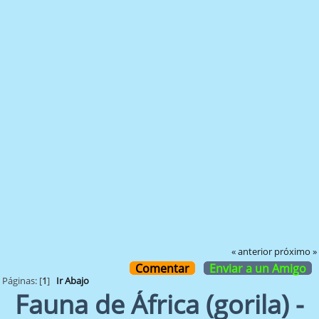
« anterior
próximo »
Comentar
Enviar a un Amigo
Páginas: [
1
]
Ir Abajo
Fauna de África (gorila) -