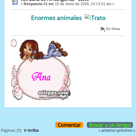
«
Respuesta #1 en:
15 de Junio de 2026, 10:13:51 am »
Enormes animales
En línea
Comentar
Enviar a un Amigo
« anterior
próximo »
Páginas: [
1
]
Ir Arriba