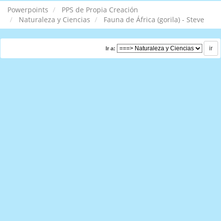
Powerpoints
PPS de Propia Creación
Naturaleza y Ciencias
Fauna de África (gorila) - Steve
Ir a: