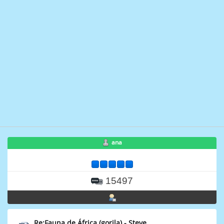
ana
15497
Re:Fauna de África (gorila) - Steve