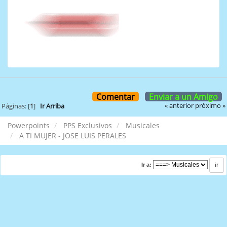
Comentar
Enviar a un Amigo
« anterior
próximo »
Páginas: [
1
]
Ir Arriba
Powerpoints
PPS Exclusivos
Musicales
A TI MUJER - JOSE LUIS PERALES
Ir a: