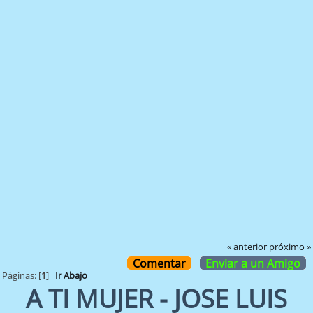
« anterior
próximo »
Comentar
Enviar a un Amigo
Páginas: [
1
]
Ir Abajo
A TI MUJER - JOSE LUIS