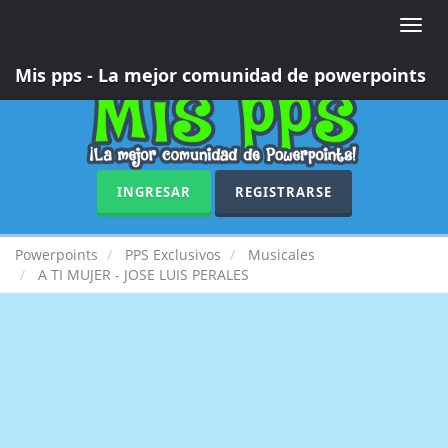
Toggle
naviga
Mis pps - La mejor comunidad de powerpoints
INGRESAR
REGISTRARSE
Powerpoints
PPS Exclusivos
Musicales
A TI MUJER - JOSE LUIS PERALES