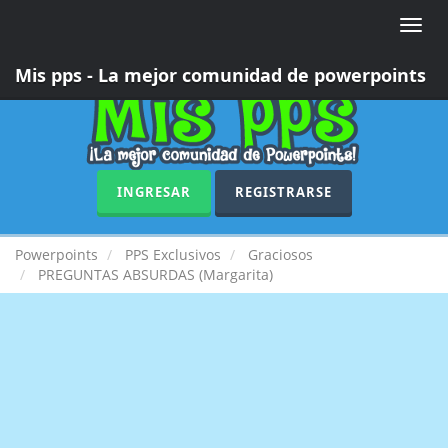
Toggle
naviga
Mis pps - La mejor comunidad de powerpoints
INGRESAR
REGISTRARSE
Powerpoints
PPS Exclusivos
Graciosos
PREGUNTAS ABSURDAS (Margarita)