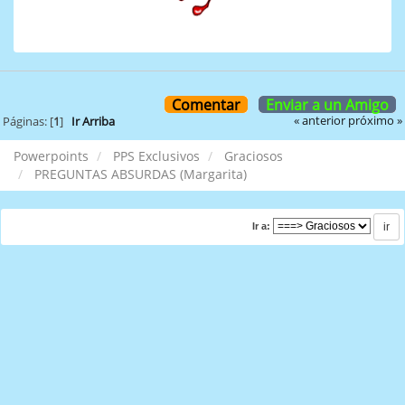
Comentar
Enviar a un Amigo
« anterior
próximo »
Páginas: [
1
]
Ir Arriba
Powerpoints
PPS Exclusivos
Graciosos
PREGUNTAS ABSURDAS (Margarita)
Ir a: