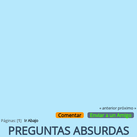
« anterior
próximo »
Comentar
Enviar a un Amigo
Páginas: [
1
]
Ir Abajo
PREGUNTAS ABSURDAS