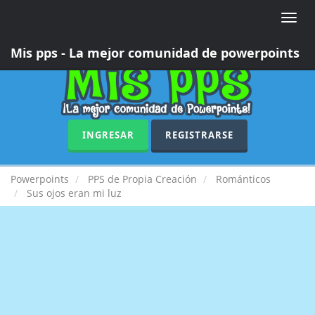
Toggle
naviga
Mis pps - La mejor comunidad de powerpoints
INGRESAR
REGISTRARSE
Powerpoints
PPS de Propia Creación
Románticos
Sus ojos eran mi luz