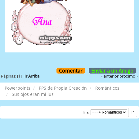
Comentar
Enviar a un Amigo
« anterior
próximo »
Páginas: [
1
]
Ir Arriba
Powerpoints
PPS de Propia Creación
Románticos
Sus ojos eran mi luz
Ir a: