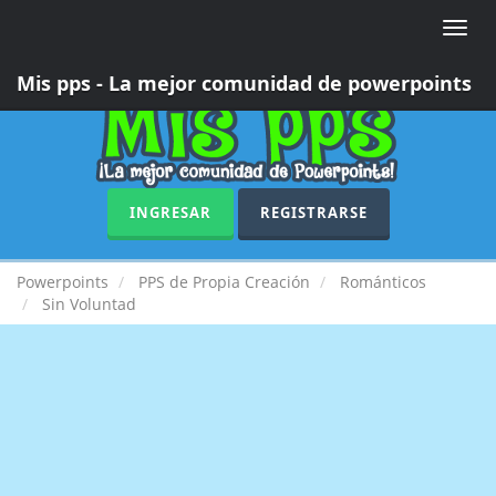
Toggle
naviga
Mis pps - La mejor comunidad de powerpoints
INGRESAR
REGISTRARSE
Powerpoints
PPS de Propia Creación
Románticos
Sin Voluntad