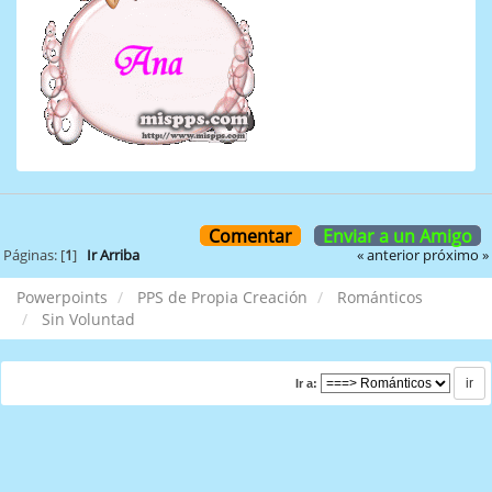
Comentar
Enviar a un Amigo
« anterior
próximo »
Páginas: [
1
]
Ir Arriba
Powerpoints
PPS de Propia Creación
Románticos
Sin Voluntad
Ir a: