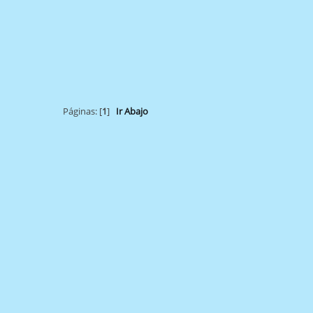
Páginas: [
1
]
Ir Abajo