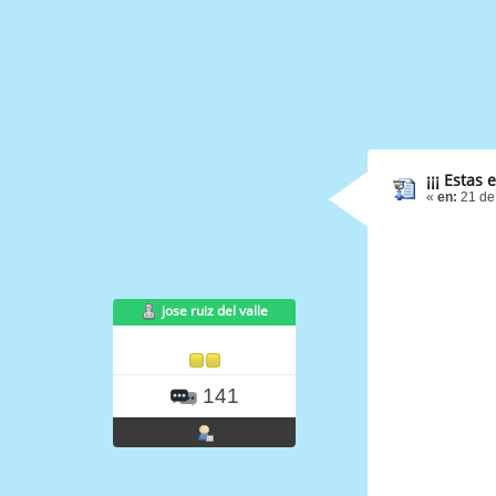
¡¡¡ Estas 
«
en:
21 de
jose ruiz del valle
141