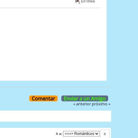
En línea
Comentar
Enviar a un Amigo
« anterior
próximo »
Ir a: