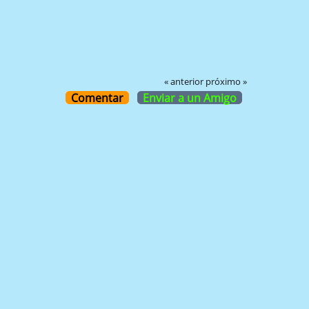
« anterior
próximo »
Comentar
Enviar a un Amigo