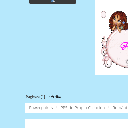
Páginas: [
1
]
Ir Arriba
Powerpoints
PPS de Propia Creación
Románt