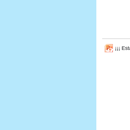
¡¡¡ Est