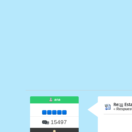
ana
Re:¡¡¡ Est
«
Respuest
15497