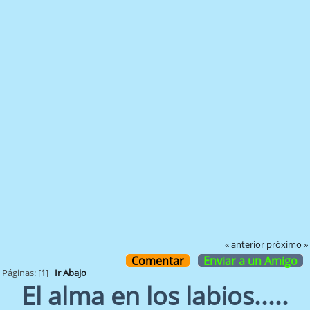
« anterior
próximo »
Comentar
Enviar a un Amigo
Páginas: [
1
]
Ir Abajo
El alma en los labios.....