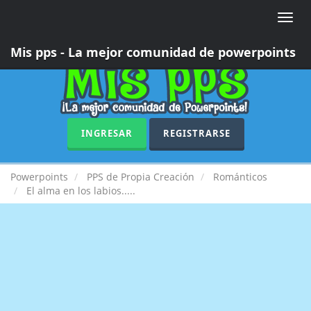
Toggle
naviga
Mis pps - La mejor comunidad de powerpoints
INGRESAR
REGISTRARSE
Powerpoints
PPS de Propia Creación
Románticos
El alma en los labios.....