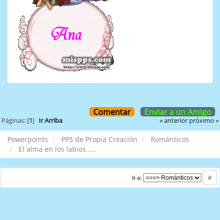
Comentar
Enviar a un Amigo
« anterior
próximo »
Páginas: [
1
]
Ir Arriba
Powerpoints
PPS de Propia Creación
Románticos
El alma en los labios.....
Ir a: