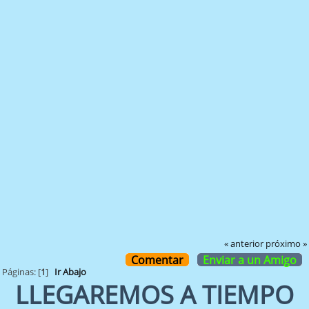
« anterior
próximo »
Comentar
Enviar a un Amigo
Páginas: [
1
]
Ir Abajo
LLEGAREMOS A TIEMPO