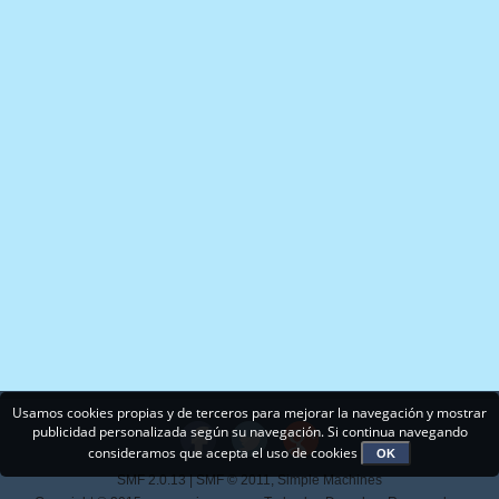
Usamos cookies propias y de terceros para mejorar la navegación y mostrar
publicidad personalizada según su navegación. Si continua navegando
consideramos que acepta el uso de cookies
OK
SMF 2.0.13
|
SMF © 2011
,
Simple Machines