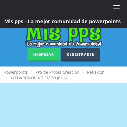
Toggle
naviga
Mis pps - La mejor comunidad de powerpoints
INGRESAR
REGISTRARSE
Powerpoints
PPS de Propia Creación
Reflexión
LLEGAREMOS A TIEMPO (Cris)