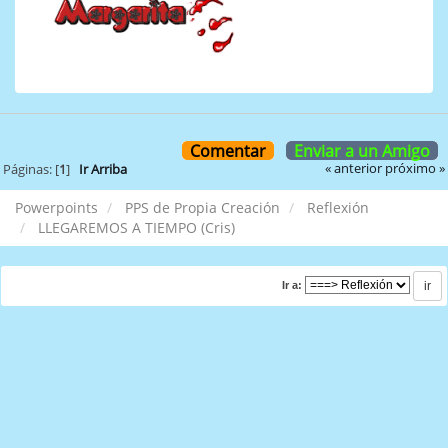
Comentar
Enviar a un Amigo
« anterior
próximo »
Páginas: [
1
]
Ir Arriba
Powerpoints
PPS de Propia Creación
Reflexión
LLEGAREMOS A TIEMPO (Cris)
Ir a: