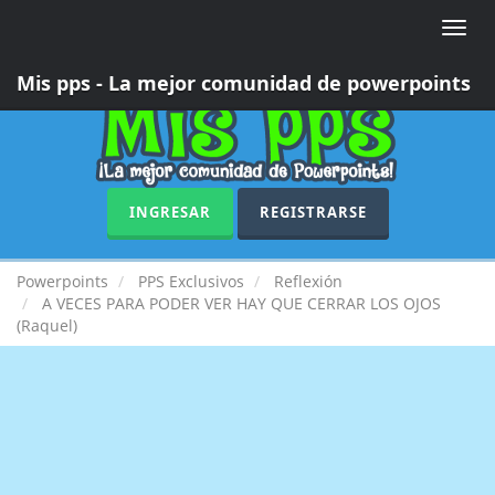
Toggle
naviga
Mis pps - La mejor comunidad de powerpoints
INGRESAR
REGISTRARSE
Powerpoints
PPS Exclusivos
Reflexión
A VECES PARA PODER VER HAY QUE CERRAR LOS OJOS
(Raquel)