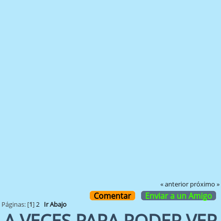
« anterior
próximo »
Comentar
Enviar a un Amigo
Páginas: [
1
]
2
Ir Abajo
A VECES PARA PODER VER