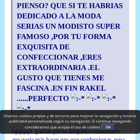
PIENSO? QUE SI TE HABRIAS
DEDICADO A LA MODA
SERIAS UN MODISTO SUPER
FAMOSO ,POR TU FORMA
EXQUISITA DE
CONFECCIONAR ,ERES
EXTRAORDINARIA .EL
GUSTO QUE TIENES ME
FASCINA .EN FIN RAKEL
......PERFECTO
Usamos cookies propias y de terceros para mejorar la navegación y mostrar
publicidad personalizada según su navegación. Si continua navegando
consideramos que acepta el uso de cookies
OK
Jajajajaja gracias por tu simpático comentario
,me gusta más hacer pps que confeccionar ropa