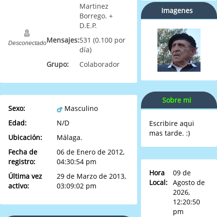
Martinez
Imagenes
Borrego. +
D.E.P.
Mensajes:
531 (0.100 por
Desconectado
día)
Grupo:
Colaborador
Sobre mi
Sexo:
Masculino
Edad:
N/D
Escribire aqui
mas tarde. :)
Ubicación:
Málaga.
Fecha de
06 de Enero de 2012,
registro:
04:30:54 pm
Hora
09 de
Última vez
29 de Marzo de 2013,
Local:
Agosto de
activo:
03:09:02 pm
2026,
12:20:50
pm