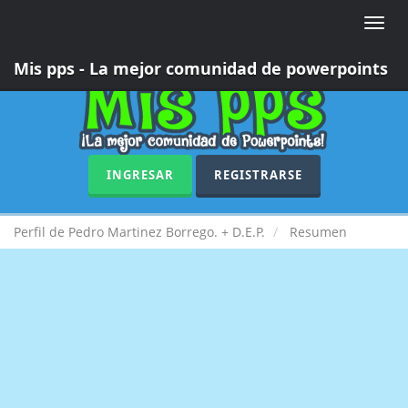
Toggle
naviga
Mis pps - La mejor comunidad de powerpoints
INGRESAR
REGISTRARSE
Perfil de Pedro Martinez Borrego. + D.E.P.
Resumen