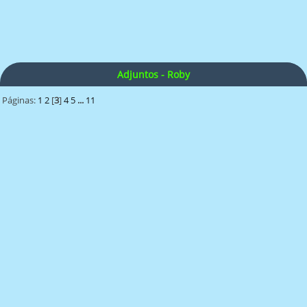
Adjuntos - Roby
Páginas:
1
2
[
3
]
4
5
...
11