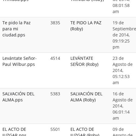
08:01:58
am
Te pido la Paz
3835
TE PIDO LA PAZ
19 de
para mi
(Roby)
Septiembr
ciudad.pps
de 2014,
09:19:25
pm
Levántate Señor-
4514
LEVÁNTATE
23 de
Paul Wilbur.pps
SEÑOR (Roby)
Agosto de
2014,
05:12:53
am
SALVACIÓN DEL
5383
SALVACIÓN DEL
16 de
ALMA.pps
ALMA (Roby)
Agosto de
2014,
06:01:14
am
EL ACTO DE
5501
EL ACTO DE
09 de
JUZGAR.pps
JUZGAR (Roby)
Agosto de