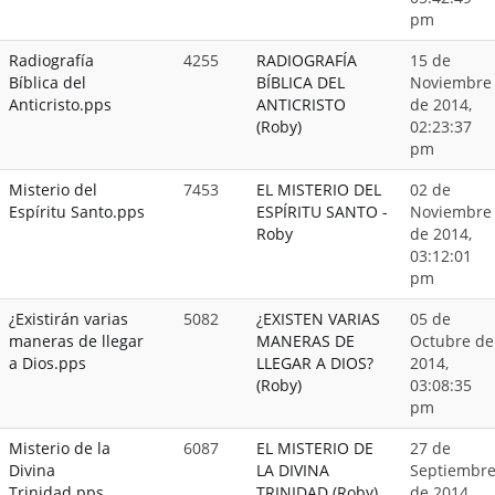
pm
Radiografía
4255
RADIOGRAFÍA
15 de
Bíblica del
BÍBLICA DEL
Noviembre
Anticristo.pps
ANTICRISTO
de 2014,
(Roby)
02:23:37
pm
Misterio del
7453
EL MISTERIO DEL
02 de
Espíritu Santo.pps
ESPÍRITU SANTO -
Noviembre
Roby
de 2014,
03:12:01
pm
¿Existirán varias
5082
¿EXISTEN VARIAS
05 de
maneras de llegar
MANERAS DE
Octubre de
a Dios.pps
LLEGAR A DIOS?
2014,
(Roby)
03:08:35
pm
Misterio de la
6087
EL MISTERIO DE
27 de
Divina
LA DIVINA
Septiembr
Trinidad.pps
TRINIDAD (Roby)
de 2014,