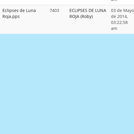
Eclipses de Luna
7403
ECLIPSES DE LUNA
03 de Mayo
Roja.pps
ROJA (Roby)
de 2014,
03:22:58
am