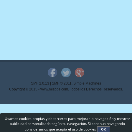
SMF 2.0.13
|
SMF © 2011
,
Simple Machines
Copyright © 2015 - www.mispps.com. Todos los Derechos Reservados.
Usamos cookies propias y de terceros para mejorar la navegación y mostrar
publicidad personalizada según su navegación. Si continua navegando
consideramos que acepta el uso de cookies
OK