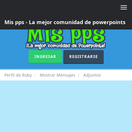
Togg
navi
Mis pps - La mejor comunidad de powerpoints
INGRESAR
REGISTRARSE
Perfil de Roby
Mostrar Mensajes
Adjuntos