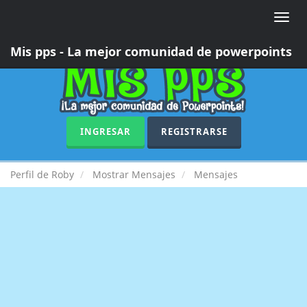
Toggle
naviga
Mis pps - La mejor comunidad de powerpoints
INGRESAR
REGISTRARSE
Perfil de Roby
Mostrar Mensajes
Mensajes