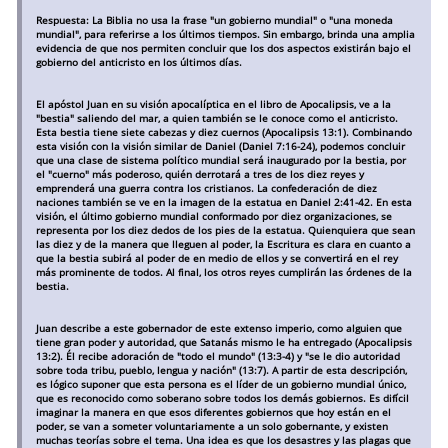
Respuesta: La Biblia no usa la frase "un gobierno mundial" o "una moneda
mundial", para referirse a los últimos tiempos. Sin embargo, brinda una amplia
evidencia de que nos permiten concluir que los dos aspectos existirán bajo el
gobierno del anticristo en los últimos días.
El apóstol Juan en su visión apocalíptica en el libro de Apocalipsis, ve a la
"bestia" saliendo del mar, a quien también se le conoce como el anticristo.
Esta bestia tiene siete cabezas y diez cuernos (Apocalipsis 13:1). Combinando
esta visión con la visión similar de Daniel (Daniel 7:16-24), podemos concluir
que una clase de sistema político mundial será inaugurado por la bestia, por
el "cuerno" más poderoso, quién derrotará a tres de los diez reyes y
emprenderá una guerra contra los cristianos. La confederación de diez
naciones también se ve en la imagen de la estatua en Daniel 2:41-42. En esta
visión, el último gobierno mundial conformado por diez organizaciones, se
representa por los diez dedos de los pies de la estatua. Quienquiera que sean
las diez y de la manera que lleguen al poder, la Escritura es clara en cuanto a
que la bestia subirá al poder de en medio de ellos y se convertirá en el rey
más prominente de todos. Al final, los otros reyes cumplirán las órdenes de la
bestia.
Juan describe a este gobernador de este extenso imperio, como alguien que
tiene gran poder y autoridad, que Satanás mismo le ha entregado (Apocalipsis
13:2). Él recibe adoración de "todo el mundo" (13:3-4) y "se le dio autoridad
sobre toda tribu, pueblo, lengua y nación" (13:7). A partir de esta descripción,
es lógico suponer que esta persona es el líder de un gobierno mundial único,
que es reconocido como soberano sobre todos los demás gobiernos. Es difícil
imaginar la manera en que esos diferentes gobiernos que hoy están en el
poder, se van a someter voluntariamente a un solo gobernante, y existen
muchas teorías sobre el tema. Una idea es que los desastres y las plagas que