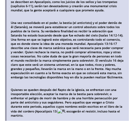
se describen en Apocalipsis, como los juicios de los sellos y las trompetas
(capítulos 6-11), serán tan devastadores y crearán una monumental crisis
mundial, que la gente aceptará a cualquiera que promete ayuda.
Una vez consolidado en el poder, la bestia (el anticristo) y el poder detrás de
él (Satanás), se moverá para establecer un control absoluto sobre todos los
pueblos de la tierra. Su verdadera finalidad es recibir la adoración que
Satanás ha estado buscando desde que fue echado del cielo (Isaías 14:12-14).
Una forma en que se logrará este objetivo, es controlando todo el comercio,
que es donde viene la idea de una moneda mundial. Apocalipsis 13:16-17
describe una clase de marca satánica que será necesaria para poder comprar
y vender. Quien rechace la marca, no podrá comprar alimentos, ropa y otras
cosas necesarias. No cabe duda de que la gran mayoría de personas en todo
el mundo recibirán la marca simplemente para sobrevivir. El versículo 16 deja
claro que este será un sistema universal, en la que todos, ricos y pobres,
grandes y pequeños, llevarán la marca en la mano o en la frente. Hay mucha
especulación en cuanto a la forma exacta en que se colocará esta marca, sin
embargo las tecnologías disponibles hoy en día la pueden realizar fácilmente.
Quienes se queden después del Rapto de la iglesia, se enfrentan con una
insoportable elección, aceptar la marca de la bestia para sobrevivir, o
enfrentar el peligro de morir de hambre y de una horrible persecución por
parte del anticristo y sus seguidores. Pero aquellos que vengan a Cristo
durante este periodo, aquellos cuyos nombres están escritos en el libro de la
vida del cordero (Apocalipsis 13:
, escogerán el resistir, incluso hasta el
martirio.