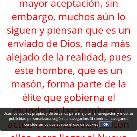
mayor aceptación, sin
embargo, muchos aún lo
siguen y piensan que es un
enviado de Dios, nada más
alejado de la realidad, pues
este hombre, que es un
masón, forma parte de la
élite que gobierna el
mundo en las sombras y
Usamos cookies propias y de terceros para mejorar la navegación y mostrar
publicidad personalizada según su navegación. Si continua navegando
actúa en concordancia con
consideramos que acepta el uso de cookies
OK