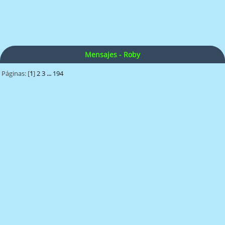
Mensajes - Roby
Páginas: [
1
]
2
3
...
194