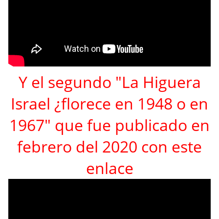
Y el segundo "La Higuera
Israel ¿florece en 1948 o en
1967" que fue publicado en
febrero del 2020 con este
enlace