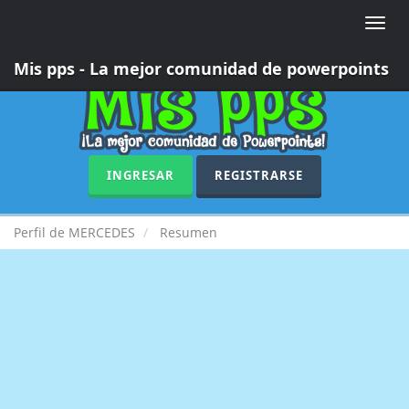
Toggle
naviga
Mis pps - La mejor comunidad de powerpoints
INGRESAR
REGISTRARSE
Perfil de MERCEDES
Resumen