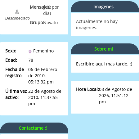
Imagenes
Mensajes:
0 (0 por
día)
Desconectado
Actualmente no hay
Grupo:
Novato
imagenes.
Sobre mi
Sexo:
Femenino
Edad:
78
Escribire aqui mas tarde. :)
Fecha de
06 de Febrero
registro:
de 2010,
05:13:32 pm
Hora Local:
08 de Agosto de
Última vez
22 de Agosto de
2026, 11:51:12
activo:
2010, 11:37:55
pm
pm
Contactame :)