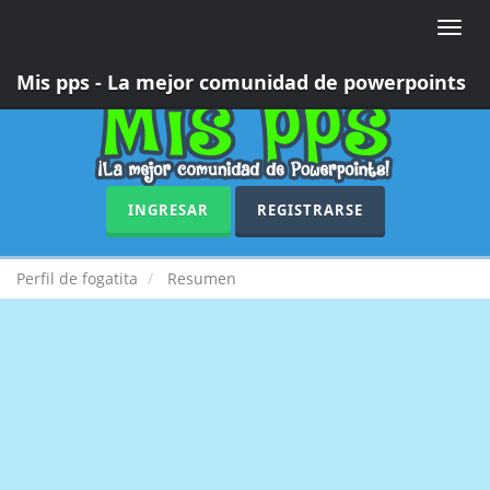
Toggle
naviga
Mis pps - La mejor comunidad de powerpoints
INGRESAR
REGISTRARSE
Perfil de fogatita
Resumen