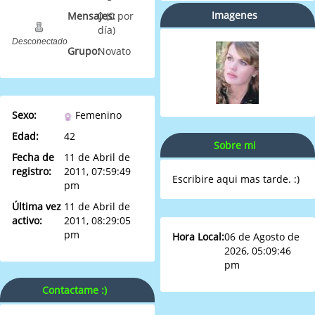
Imagenes
Mensajes:
0 (0 por
día)
Desconectado
Grupo:
Novato
Sexo:
Femenino
Edad:
42
Sobre mi
Fecha de
11 de Abril de
registro:
2011, 07:59:49
Escribire aqui mas tarde. :)
pm
Última vez
11 de Abril de
activo:
2011, 08:29:05
pm
Hora Local:
06 de Agosto de
2026, 05:09:46
pm
Contactame :)