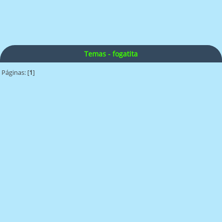
Temas - fogatita
Páginas: [
1
]