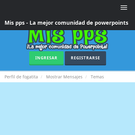
Toggle
naviga
Mis pps - La mejor comunidad de powerpoints
INGRESAR
REGISTRARSE
Perfil de fogatita
Mostrar Mensajes
Temas