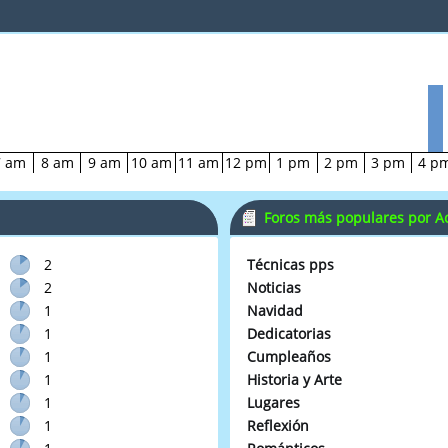
7 am
8 am
9 am
10 am
11 am
12 pm
1 pm
2 pm
3 pm
4 p
Foros más populares por Ac
2
Técnicas pps
2
Noticias
1
Navidad
1
Dedicatorias
1
Cumpleaños
1
Historia y Arte
1
Lugares
1
Reflexión