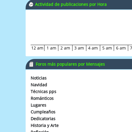
Actividad de publicaciones por Hora
12 am
1 am
2 am
3 am
4 am
5 am
6 am
Foros más populares por Mensajes
Noticias
Navidad
Técnicas pps
Románticos
Lugares
Cumpleaños
Dedicatorias
Historia y Arte