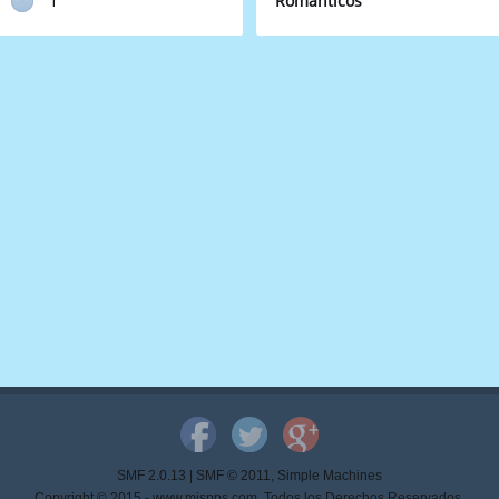
1
Románticos
SMF 2.0.13
|
SMF © 2011
,
Simple Machines
Copyright © 2015 - www.mispps.com. Todos los Derechos Reservados.