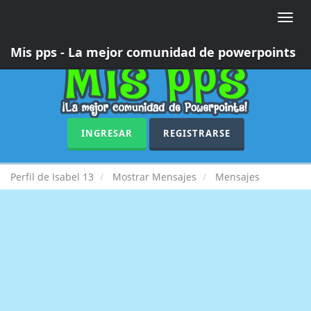
Toggle
naviga
Mis pps - La mejor comunidad de powerpoints
INGRESAR
REGISTRARSE
Perfil de Isabel 13
Mostrar Mensajes
Mensajes