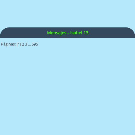
Mensajes - Isabel 13
Páginas: [
1
]
2
3
...
595