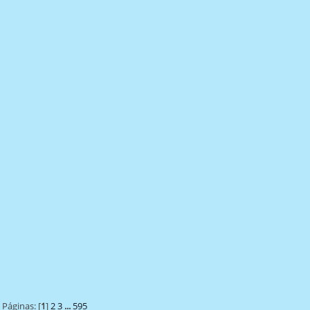
Páginas: [
1
]
2
3
...
595