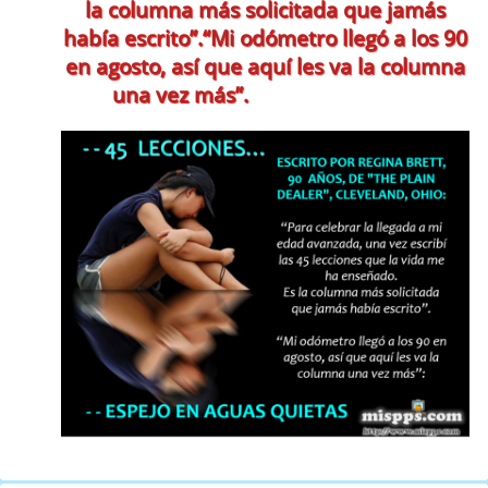
la columna más solicitada que jamás
había escrito”.“Mi odómetro llegó a los 90
en agosto, así que aquí les va la columna
una vez más”.