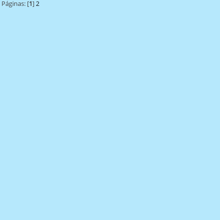
Páginas: [
1
]
2