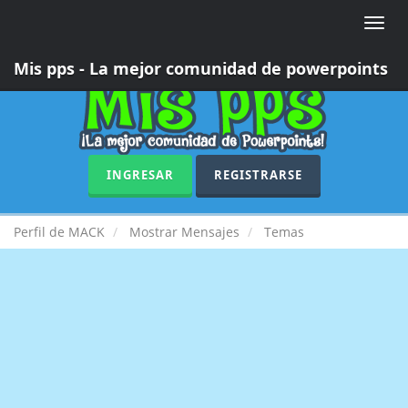
Toggle
naviga
Mis pps - La mejor comunidad de powerpoints
INGRESAR
REGISTRARSE
Perfil de MACK
Mostrar Mensajes
Temas