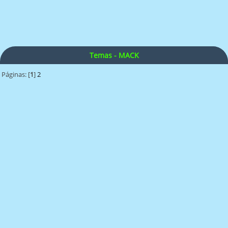
Temas - MACK
Páginas: [
1
]
2