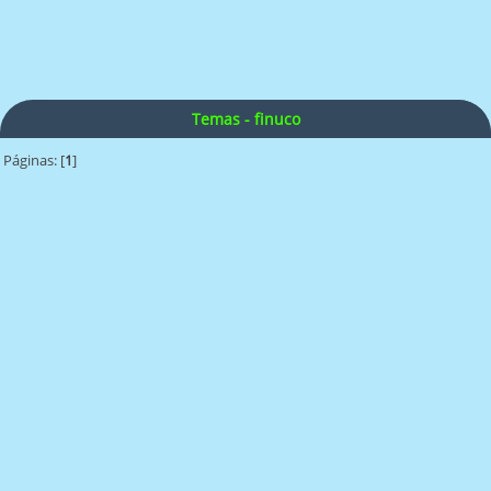
Temas - finuco
Páginas: [
1
]