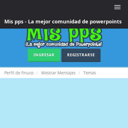
Toggle
naviga
Mis pps - La mejor comunidad de powerpoints
INGRESAR
REGISTRARSE
Perfil de finuco
Mostrar Mensajes
Temas