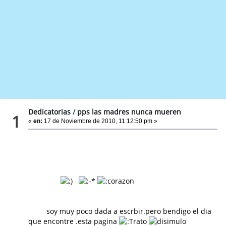
Dedicatorias
/
pps las madres nunca mueren
1
«
en:
17 de Noviembre de 2010, 11:12:50 pm »
soy muy poco dada a escrbir.pero bendigo el dia
que encontre .esta pagina