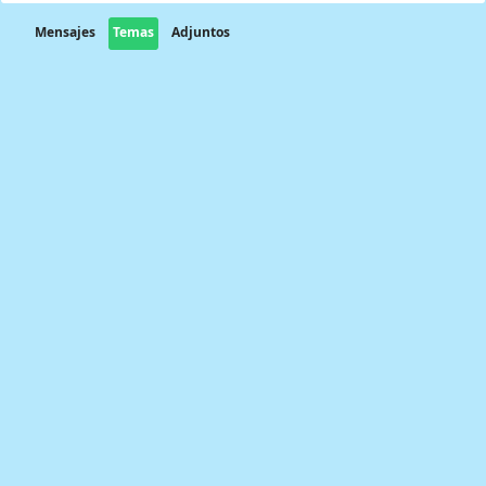
Mensajes
Temas
Adjuntos