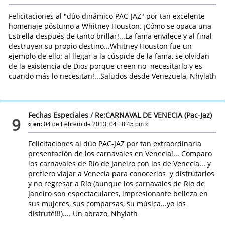
Felicitaciones al "dúo dinámico PAC-JAZ" por tan excelente
homenaje póstumo a Whitney Houston. ¡Cómo se opaca una
Estrella después de tanto brillar!...La fama envilece y al final
destruyen su propio destino...Whitney Houston fue un
ejemplo de ello: al llegar a la cúspide de la fama, se olvidan
de la existencia de Dios porque creen no necesitarlo y es
cuando más lo necesitan!...Saludos desde Venezuela, Nhylath
Fechas Especiales
/
Re:CARNAVAL DE VENECIA (Pac-Jaz)
9
«
en:
04 de Febrero de 2013, 04:18:45 pm »
Felicitaciones al dúo PAC-JAZ por tan extraordinaria
presentación de los carnavales en Venecia!... Comparo
los carnavales de Río de Janeiro con los de Venecia... y
prefiero viajar a Venecia para conocerlos y disfrutarlos
y no regresar a Río (aunque los carnavales de Rio de
Janeiro son espectaculares, impresionante belleza en
sus mujeres, sus comparsas, su música...yo los
disfruté!!!).... Un abrazo, Nhylath