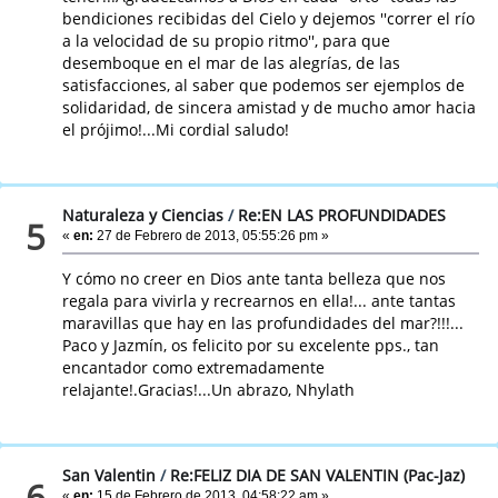
bendiciones recibidas del Cielo y dejemos ''correr el río
a la velocidad de su propio ritmo'', para que
desemboque en el mar de las alegrías, de las
satisfacciones, al saber que podemos ser ejemplos de
solidaridad, de sincera amistad y de mucho amor hacia
el prójimo!...Mi cordial saludo!
Naturaleza y Ciencias
/
Re:EN LAS PROFUNDIDADES
5
«
en:
27 de Febrero de 2013, 05:55:26 pm »
Y cómo no creer en Dios ante tanta belleza que nos
regala para vivirla y recrearnos en ella!... ante tantas
maravillas que hay en las profundidades del mar?!!!...
Paco y Jazmín, os felicito por su excelente pps., tan
encantador como extremadamente
relajante!.Gracias!...Un abrazo, Nhylath
San Valentin
/
Re:FELIZ DIA DE SAN VALENTIN (Pac-Jaz)
6
«
en:
15 de Febrero de 2013, 04:58:22 am »