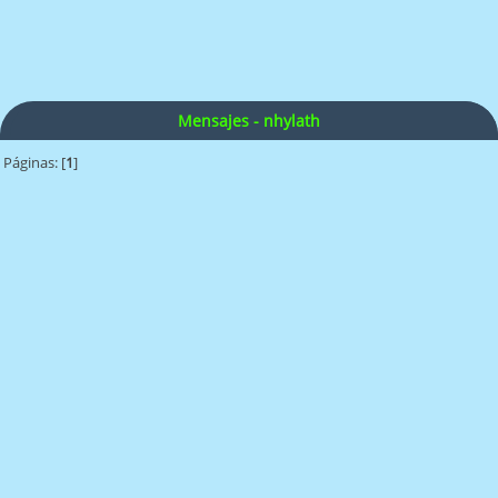
Mensajes - nhylath
Páginas: [
1
]