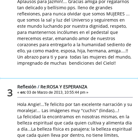
Aplausos para Jazmín!... Gracias amiga por regalarnos
tan delicado y bellísimo pps. lleno de grandes
reflexiones, para nunca olvidar que somos MUJERES ...
que somos la sal y luz del Universo y seguiremos en
este mundo luchando por nuestra dignidad, respeto,
para mantenernos incólumes en el pedestal que
merecemos estar, emanando amor de nuestros
corazones para entregarlo a la humanidad sediento de
ello, ya como madre, esposa, hija, hermana, amiga....!!
Un abrazo para ti y para todas las mujeres del mundo,
impregnado de muchas bendiciones del Cielo!!
Reflexión
/
Re:ROSA Y ESPERANZA
3
«
en:
03 de Marzo de 2013, 10:55:44 pm »
Hola Angie!...Te felicito por tan excelente narración y su
moraleja!... Las imágenes muy ''cuchis'' (lindas)...!
La felicidad la encontramos en nosotras mismas, en la
belleza espiritual que cada quien cultiva y alimenta día
a día...La belleza física es pasajera; la belleza espiritual
que cada quien lleva por dentro, no tiene límites,