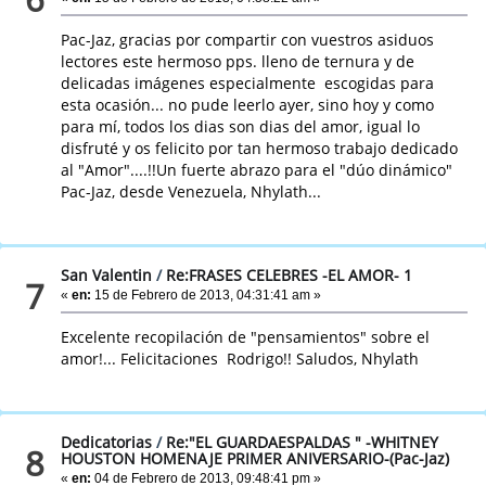
Pac-Jaz, gracias por compartir con vuestros asiduos
lectores este hermoso pps. lleno de ternura y de
delicadas imágenes especialmente escogidas para
esta ocasión... no pude leerlo ayer, sino hoy y como
para mí, todos los dias son dias del amor, igual lo
disfruté y os felicito por tan hermoso trabajo dedicado
al "Amor"....!!Un fuerte abrazo para el "dúo dinámico"
Pac-Jaz, desde Venezuela, Nhylath...
San Valentin
/
Re:FRASES CELEBRES -EL AMOR- 1
7
«
en:
15 de Febrero de 2013, 04:31:41 am »
Excelente recopilación de "pensamientos" sobre el
amor!... Felicitaciones Rodrigo!! Saludos, Nhylath
Dedicatorias
/
Re:"EL GUARDAESPALDAS " -WHITNEY
8
HOUSTON HOMENAJE PRIMER ANIVERSARIO-(Pac-Jaz)
«
en:
04 de Febrero de 2013, 09:48:41 pm »