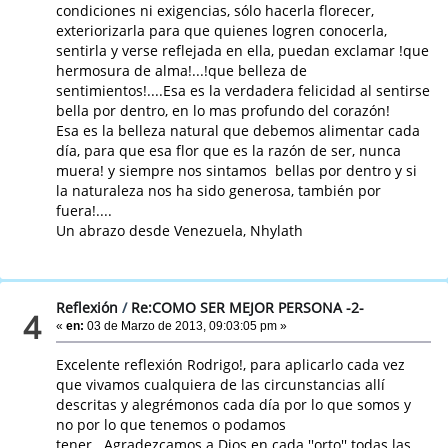
condiciones ni exigencias, sólo hacerla florecer,
exteriorizarla para que quienes logren conocerla,
sentirla y verse reflejada en ella, puedan exclamar !que
hermosura de alma!...!que belleza de
sentimientos!....Esa es la verdadera felicidad al sentirse
bella por dentro, en lo mas profundo del corazón!
Esa es la belleza natural que debemos alimentar cada
día, para que esa flor que es la razón de ser, nunca
muera! y siempre nos sintamos bellas por dentro y si
la naturaleza nos ha sido generosa, también por
fuera!....
Un abrazo desde Venezuela, Nhylath
Reflexión
/
Re:COMO SER MEJOR PERSONA -2-
4
«
en:
03 de Marzo de 2013, 09:03:05 pm »
Excelente reflexión Rodrigo!, para aplicarlo cada vez
que vivamos cualquiera de las circunstancias allí
descritas y alegrémonos cada día por lo que somos y
no por lo que tenemos o podamos
tener...Agradezcamos a Dios en cada ''orto'' todas las