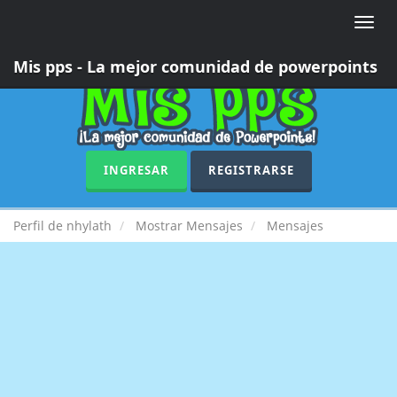
Toggle
naviga
Mis pps - La mejor comunidad de powerpoints
INGRESAR
REGISTRARSE
Perfil de nhylath
Mostrar Mensajes
Mensajes