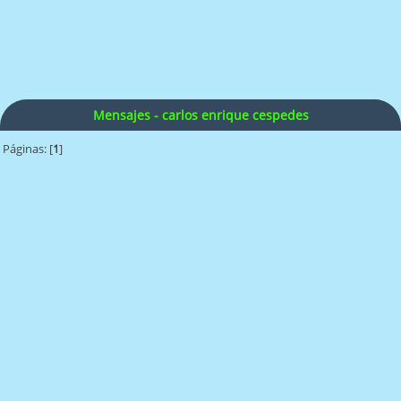
Mensajes - carlos enrique cespedes
Páginas: [
1
]