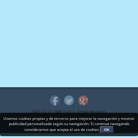
SMF 2.0.13
|
SMF © 2011
,
Simple Machines
Usamos cookies propias y de terceros para mejorar la navegación y mostrar
Copyright © 2015 - www.mispps.com. Todos los Derechos Reservados.
publicidad personalizada según su navegación. Si continua navegando
consideramos que acepta el uso de cookies
OK