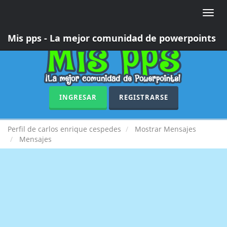
Toggle
naviga
Mis pps - La mejor comunidad de powerpoints
INGRESAR
REGISTRARSE
Perfil de carlos enrique cespedes
Mostrar Mensajes
Mensajes