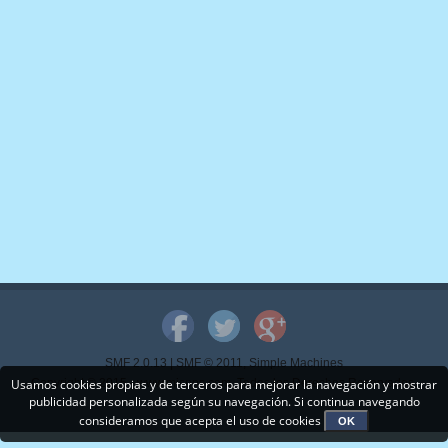
SMF 2.0.13
|
SMF © 2011
,
Simple Machines
Usamos cookies propias y de terceros para mejorar la navegación y mostrar
Copyright © 2015 - www.mispps.com. Todos los Derechos Reservados.
publicidad personalizada según su navegación. Si continua navegando
consideramos que acepta el uso de cookies
OK