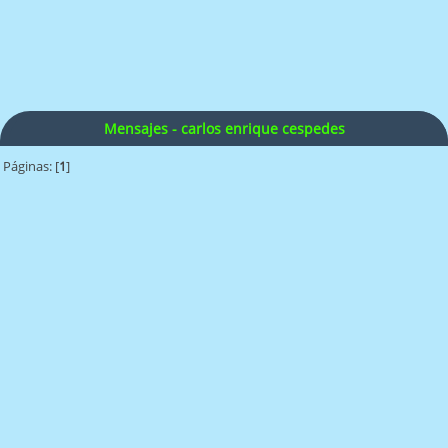
Mensajes - carlos enrique cespedes
Páginas: [
1
]