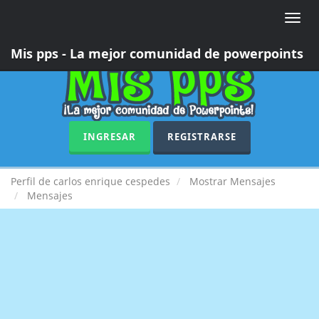
Toggle
naviga
Mis pps - La mejor comunidad de powerpoints
INGRESAR
REGISTRARSE
Perfil de carlos enrique cespedes
Mostrar Mensajes
Mensajes