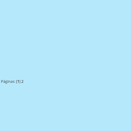
Páginas: [
1
]
2