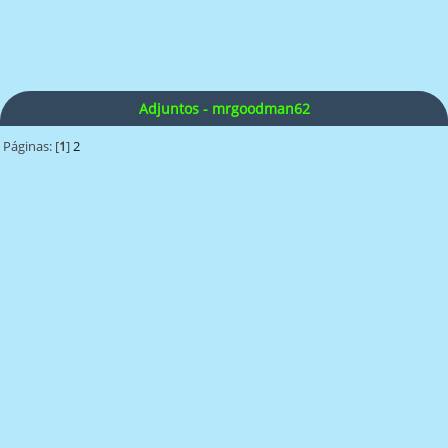
Adjuntos - mrgoodman62
Páginas: [
1
]
2