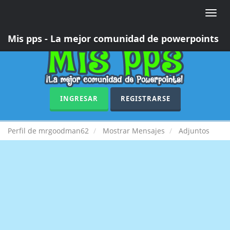
Toggle
naviga
Mis pps - La mejor comunidad de powerpoints
INGRESAR
REGISTRARSE
Perfil de mrgoodman62
Mostrar Mensajes
Adjuntos