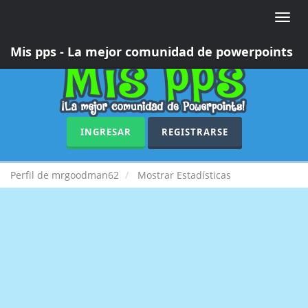
Toggle
naviga
Mis pps - La mejor comunidad de powerpoints
INGRESAR
REGISTRARSE
Perfil de mrgoodman62
Mostrar Estadísticas