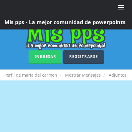
Toggle
naviga
Mis pps - La mejor comunidad de powerpoints
INGRESAR
REGISTRARSE
Perfil de maria del carmen
Mostrar Mensajes
Adjuntos