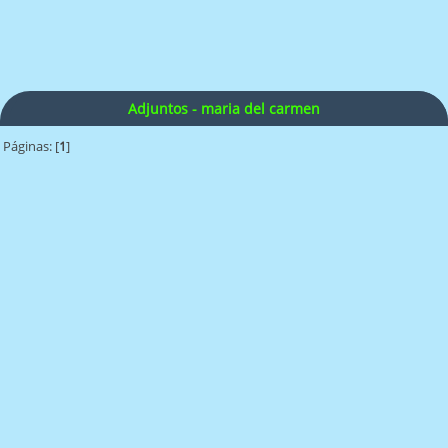
Adjuntos - maria del carmen
Páginas: [
1
]