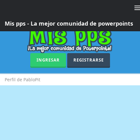
T
n
Mis pps - La mejor comunidad de powerpoints
INGRESAR
REGISTRARSE
Perfil de PabloPit