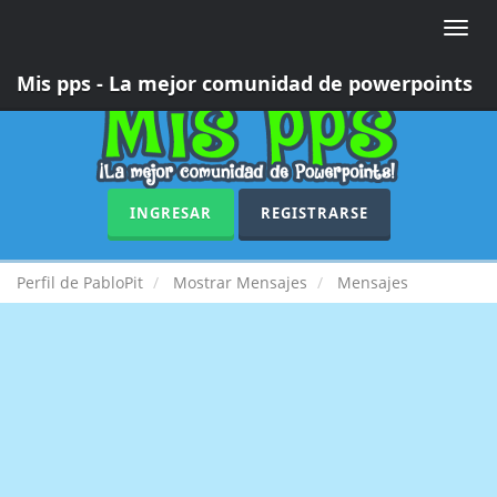
Toggle
naviga
Mis pps - La mejor comunidad de powerpoints
INGRESAR
REGISTRARSE
Perfil de PabloPit
Mostrar Mensajes
Mensajes