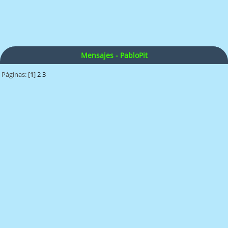
Mensajes - PabloPit
Páginas: [
1
]
2
3