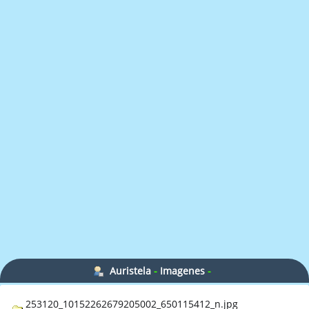
Auristela
-
Imagenes
-
253120_10152262679205002_650115412_n.jpg