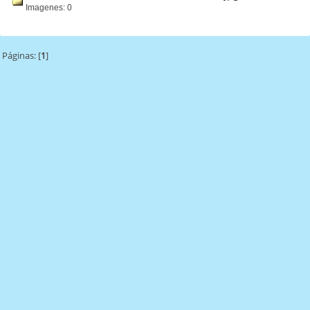
Imagenes: 0
Páginas: [
1
]