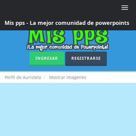
Toggle
naviga
Mis pps - La mejor comunidad de powerpoints
INGRESAR
REGISTRARSE
Perfil de Auristela
Mostrar Imagenes