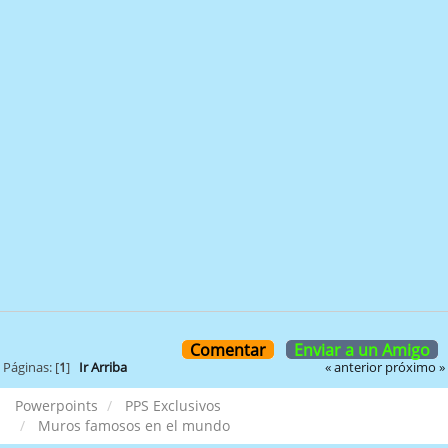
Comentar
Enviar a un Amigo
« anterior
próximo »
Páginas: [
1
]
Ir Arriba
Powerpoints
PPS Exclusivos
Muros famosos en el mundo