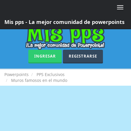
Toggle
naviga
Mis pps - La mejor comunidad de powerpoints
INGRESAR
REGISTRARSE
Powerpoints
PPS Exclusivos
Muros famosos en el mundo