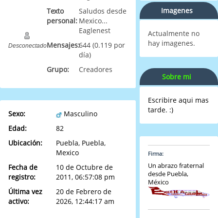
Imagenes
Texto
Saludos desde
personal:
Mexico...
Eaglenest
Actualmente no
hay imagenes.
Mensajes:
644 (0.119 por
Desconectado
día)
Grupo:
Creadores
Sobre mi
Escribire aqui mas
tarde. :)
Sexo:
Masculino
Edad:
82
Ubicación:
Puebla, Puebla,
Mexico
Firma:
Un abrazo fraternal
Fecha de
10 de Octubre de
desde Puebla,
registro:
2011, 06:57:08 pm
México
Última vez
20 de Febrero de
activo:
2026, 12:44:17 am