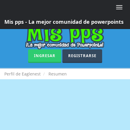
Toggle
naviga
Mis pps - La mejor comunidad de powerpoints
INGRESAR
REGISTRARSE
Perfil de Eaglenest
Resumen