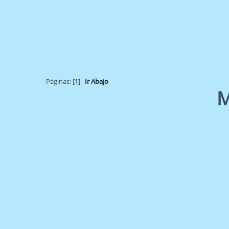
Páginas: [
1
]
Ir Abajo
M