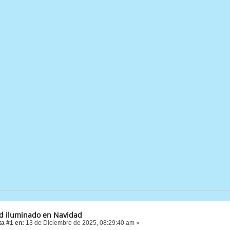
d iluminado en Navidad
a #1 en:
13 de Diciembre de 2025, 08:29:40 am »