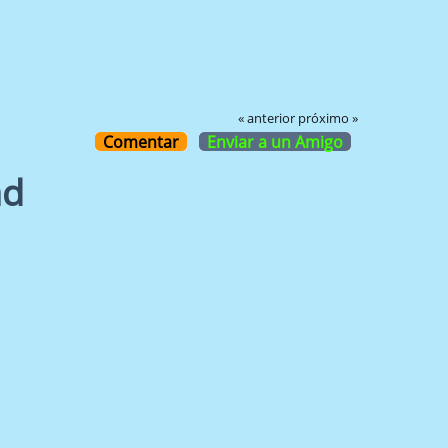
« anterior
próximo »
Comentar
Enviar a un Amigo
ad