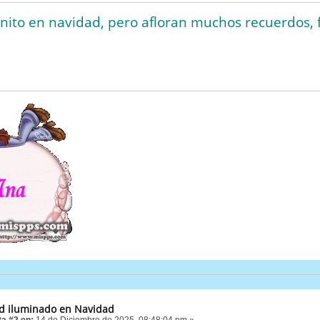
nito en navidad, pero afloran muchos recuerdos, 
d iluminado en Navidad
a #2 en:
14 de Diciembre de 2025, 08:48:04 pm »