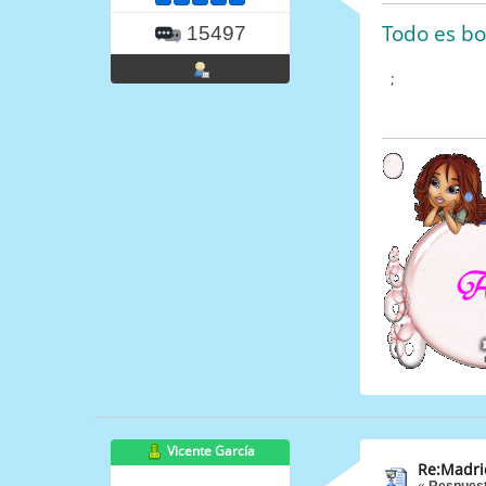
Todo es bo
15497
;
Vicente García
Re:Madri
«
Respuest