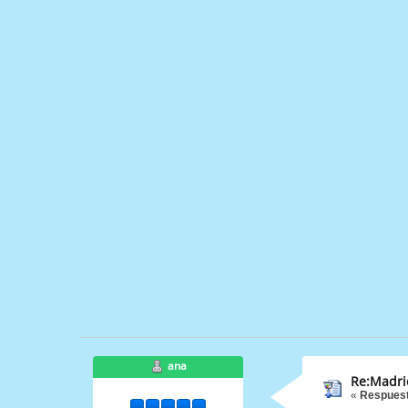
ana
Re:Madri
«
Respuest