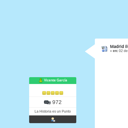
Madrid i
«
en:
02 de
Vicente García
972
La Historia es un Punto