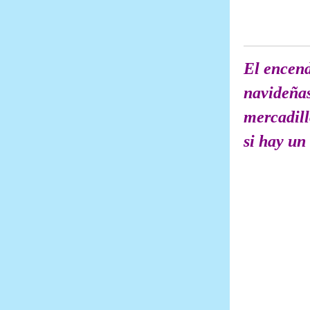
El encend
navideñas
mercadill
si hay un