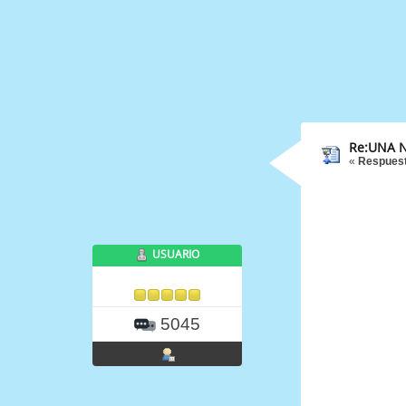
Re:UNA N
«
Respuest
USUARIO
5045