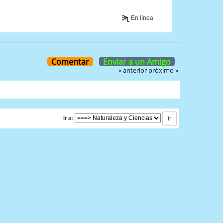
En línea
Comentar
Enviar a un Amigo
« anterior
próximo »
Ir a: