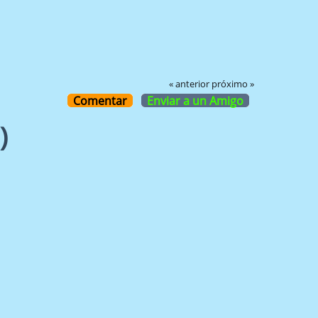
« anterior
próximo »
Comentar
Enviar a un Amigo
)