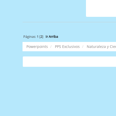
Páginas:
1
[
2
]
Ir Arriba
Powerpoints
PPS Exclusivos
Naturaleza y Cie