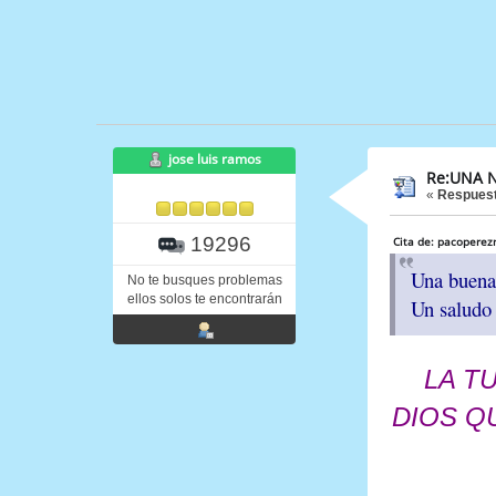
jose luis ramos
Re:UNA N
«
Respuest
19296
Cita de: pacoperez
Una buena 
No te busques problemas
ellos solos te encontrarán
Un saludo
LA T
DIOS Q