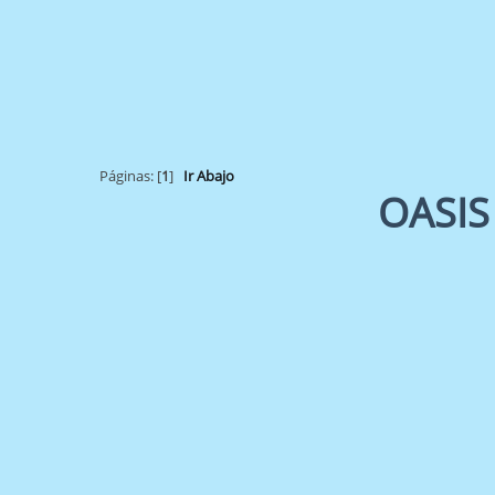
Páginas: [
1
]
Ir Abajo
OASIS