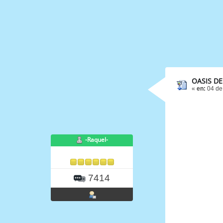
OASIS DE
«
en:
04 de
-Raquel-
7414