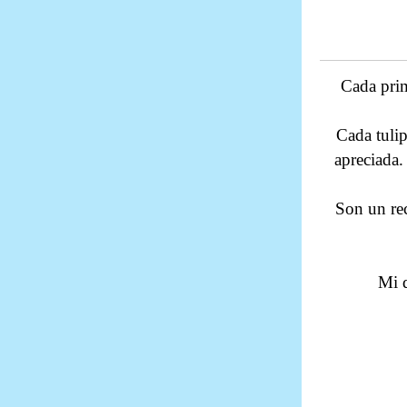
Cada prim
Cada tuli
apreciada.
Son un rec
Mi d