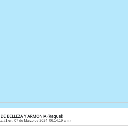
 DE BELLEZA Y ARMONIA (Raquel)
a #1 en:
07 de Marzo de 2024, 06:14:19 am »