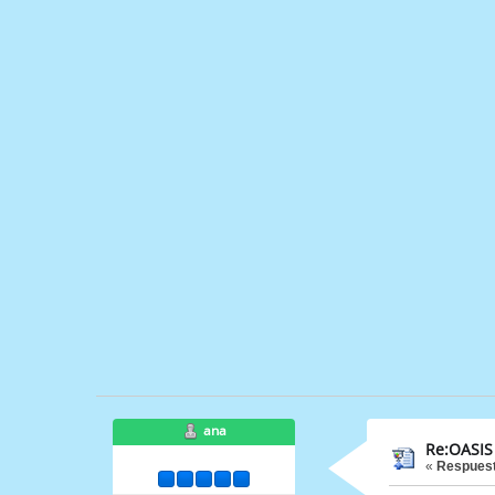
ana
Re:OASIS
«
Respuest