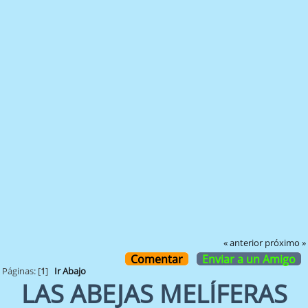
« anterior
próximo »
Comentar
Enviar a un Amigo
Páginas: [
1
]
Ir Abajo
LAS ABEJAS MELÍFERAS