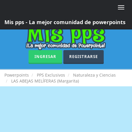
Toggle
naviga
Mis pps - La mejor comunidad de powerpoints
INGRESAR
REGISTRARSE
Powerpoints
PPS Exclusivos
Naturaleza y Ciencias
LAS ABEJAS MELÍFERAS (Margarita)