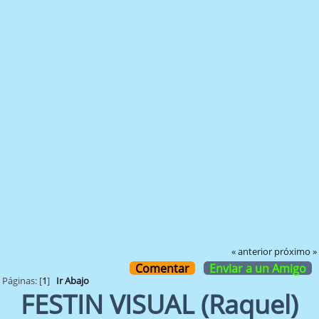
« anterior
próximo »
Comentar
Enviar a un Amigo
Páginas: [
1
]
Ir Abajo
FESTIN VISUAL (Raquel)