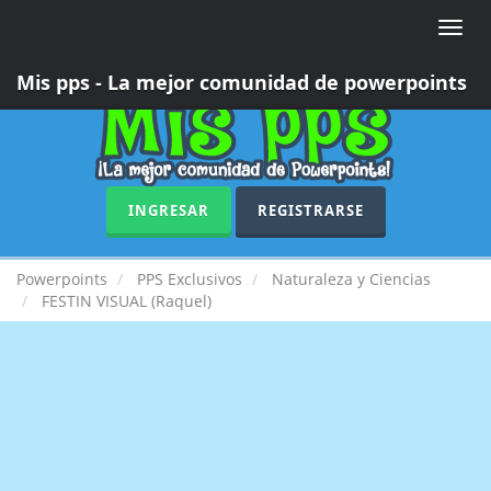
Toggle
naviga
Mis pps - La mejor comunidad de powerpoints
INGRESAR
REGISTRARSE
Powerpoints
PPS Exclusivos
Naturaleza y Ciencias
FESTIN VISUAL (Raquel)