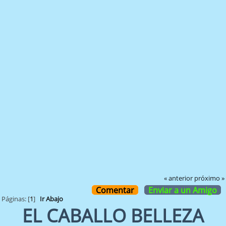
« anterior
próximo »
Comentar
Enviar a un Amigo
Páginas: [
1
]
Ir Abajo
EL CABALLO BELLEZA