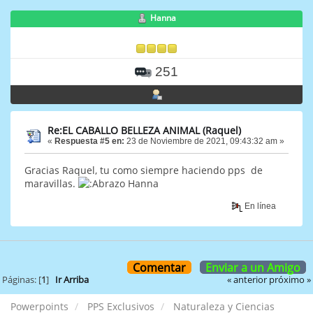
Hanna
251
Re:EL CABALLO BELLEZA ANIMAL (Raquel)
«
Respuesta #5 en:
23 de Noviembre de 2021, 09:43:32 am »
Gracias Raquel, tu como siempre haciendo pps de
maravillas.
Hanna
En línea
Comentar
Enviar a un Amigo
« anterior
próximo »
Páginas: [
1
]
Ir Arriba
Powerpoints
PPS Exclusivos
Naturaleza y Ciencias