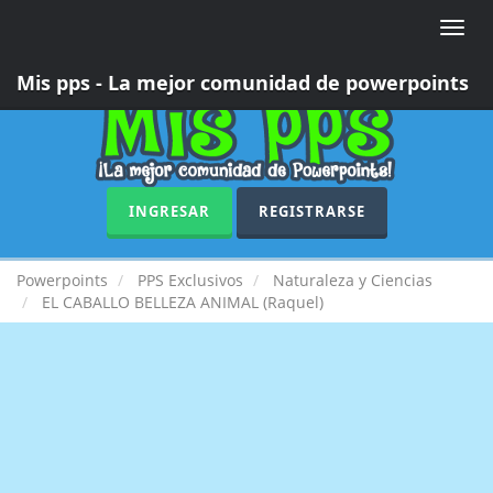
Toggle
naviga
Mis pps - La mejor comunidad de powerpoints
INGRESAR
REGISTRARSE
Powerpoints
PPS Exclusivos
Naturaleza y Ciencias
EL CABALLO BELLEZA ANIMAL (Raquel)