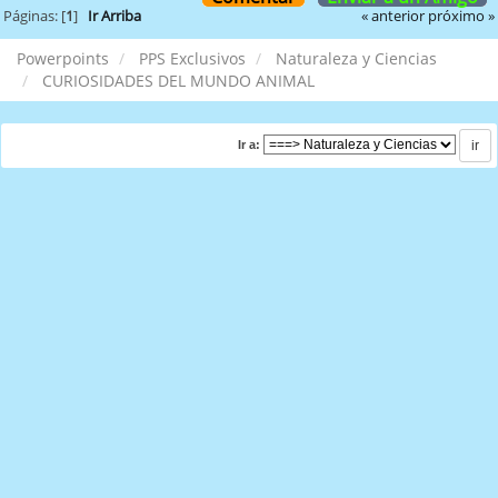
« anterior
próximo »
Páginas: [
1
]
Ir Arriba
Powerpoints
PPS Exclusivos
Naturaleza y Ciencias
CURIOSIDADES DEL MUNDO ANIMAL
Ir a: