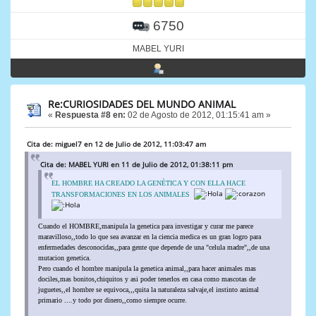
6750
MABEL YURI
Re:CURIOSIDADES DEL MUNDO ANIMAL
«
Respuesta #8 en:
02 de Agosto de 2012, 01:15:41 am »
Cita de: miguel7 en 12 de Julio de 2012, 11:03:47 am
Cita de: MABEL YURI en 11 de Julio de 2012, 01:38:11 pm
EL HOMBRE HA CREADO LA GENÈTICA Y CON ELLA HACE
TRANSFORMACIONES EN LOS ANIMALES
Cuando el HOMBRE,manipula la genetica para investigar y curar me parece
maravilloso,,todo lo que sea avanzar en la ciencia medica es un gran logro para
enfermedades desconocidas,,para gente que depende de una "celula madre",,de una
mutacion genetica.
Pero cuando el hombre manipula la genetica animal,,para hacer animales mas
dociles,mas bonitos,chiquitos y asi poder tenerlos en casa como mascotas de
juguetes,,el hombre se equivoca,,,quita la naturaleza salvaje,el instinto animal
primario ....y todo por dinero,,como siempre ocurre.