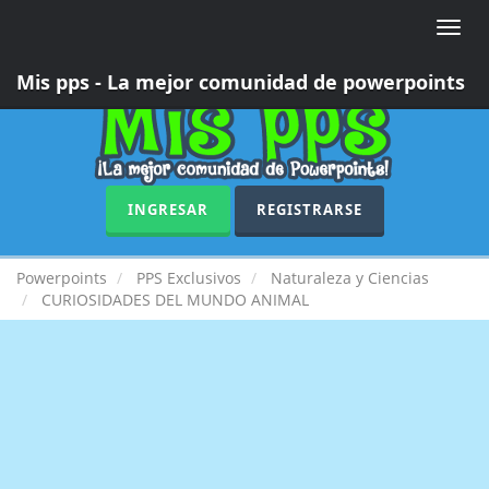
Toggle
naviga
Mis pps - La mejor comunidad de powerpoints
INGRESAR
REGISTRARSE
Powerpoints
PPS Exclusivos
Naturaleza y Ciencias
CURIOSIDADES DEL MUNDO ANIMAL