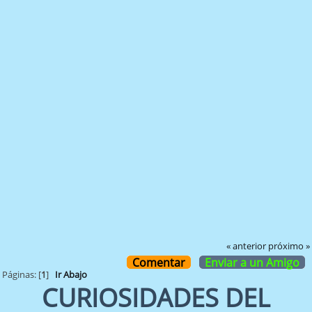
« anterior
próximo »
Comentar
Enviar a un Amigo
Páginas: [
1
]
Ir Abajo
CURIOSIDADES DEL