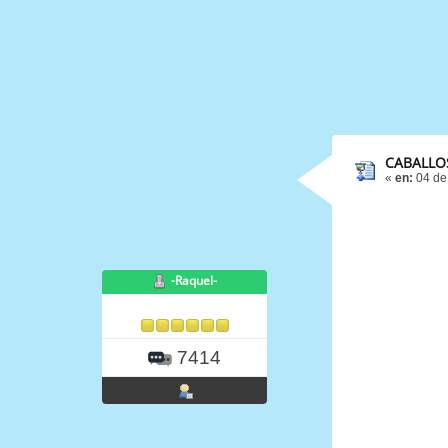
CABALLOS
«
en:
04 de
-Raquel-
7414