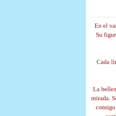
En el va
Su figu
Cada lí
La bellez
mirada. S
consigo 