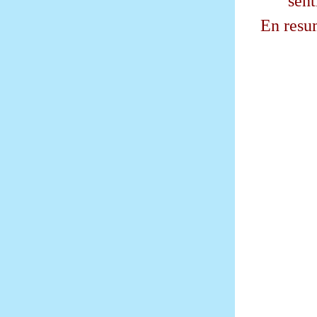
sent
En resu