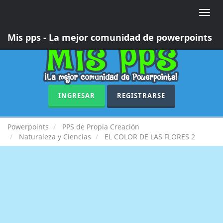
Toggle
naviga
Mis pps - La mejor comunidad de powerpoints
INGRESAR
REGISTRARSE
Powerpoints
PPS de Propia Creación
Naturaleza y Ciencias
EL COLOR DE LAS FLORES 2