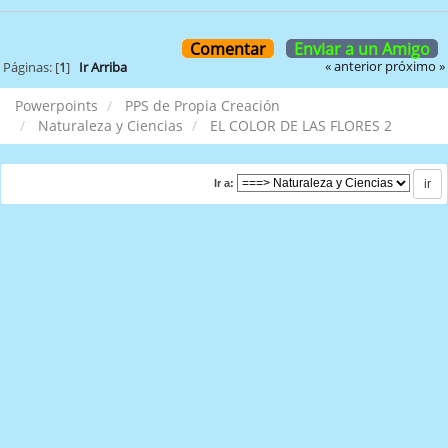
Comentar
Enviar a un Amigo
« anterior
próximo »
Páginas: [
1
]
Ir Arriba
Powerpoints
PPS de Propia Creación
Naturaleza y Ciencias
EL COLOR DE LAS FLORES 2
Ir a: