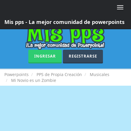
Toggle
naviga
Mis pps - La mejor comunidad de powerpoints
INGRESAR
REGISTRARSE
Powerpoints
PPS de Propia Creación
Musicales
Mi Novio es un Zombie