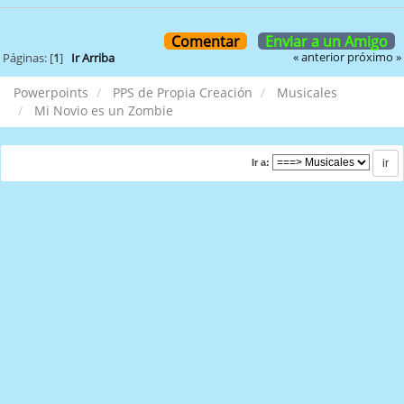
Comentar
Enviar a un Amigo
« anterior
próximo »
Páginas: [
1
]
Ir Arriba
Powerpoints
PPS de Propia Creación
Musicales
Mi Novio es un Zombie
Ir a: