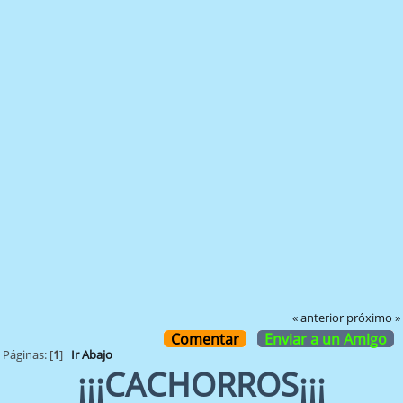
« anterior
próximo »
Comentar
Enviar a un Amigo
Páginas: [
1
]
Ir Abajo
¡¡¡CACHORROS¡¡¡