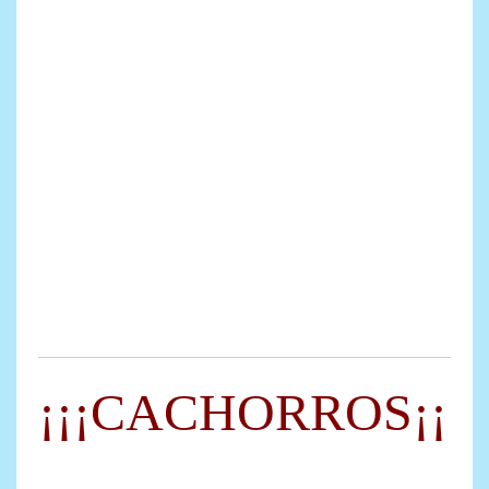
¡¡¡CACHORROS¡¡¡