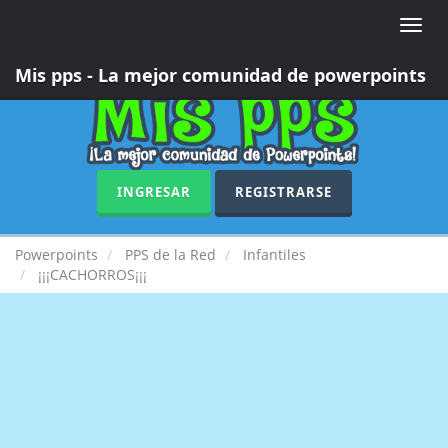
Toggle
naviga
Mis pps - La mejor comunidad de powerpoints
INGRESAR
REGISTRARSE
Powerpoints
PPS de la Red
Infantiles
¡¡¡CACHORROS¡¡¡