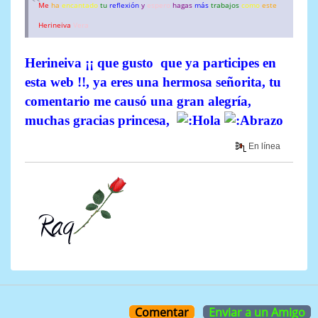
Me
ha
encantado
tu
reflexión
y
espero
hagas
más
trabajos
como
este
Herineiva
Vera
Herineiva ¡¡ que gusto que ya participes en
esta web !!, ya eres una hermosa señorita, tu
comentario me causó una gran alegría,
muchas gracias princesa,
En línea
Comentar
Enviar a un Amigo