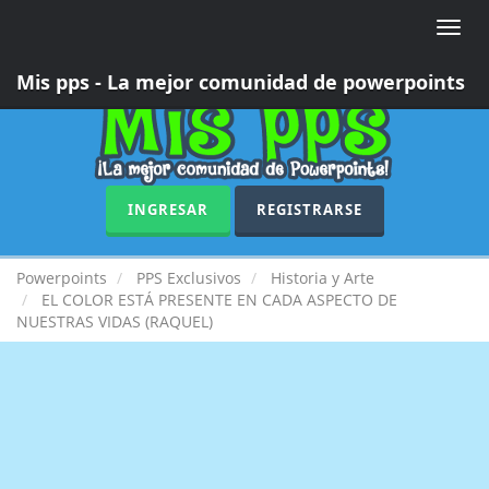
Toggle
naviga
Mis pps - La mejor comunidad de powerpoints
INGRESAR
REGISTRARSE
Powerpoints
PPS Exclusivos
Historia y Arte
EL COLOR ESTÁ PRESENTE EN CADA ASPECTO DE
NUESTRAS VIDAS (RAQUEL)