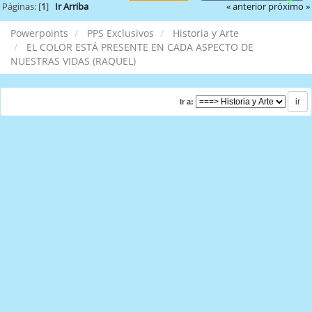
« anterior
próximo »
Páginas: [
1
]
Ir Arriba
Powerpoints
PPS Exclusivos
Historia y Arte
EL COLOR ESTÁ PRESENTE EN CADA ASPECTO DE
NUESTRAS VIDAS (RAQUEL)
Ir a: