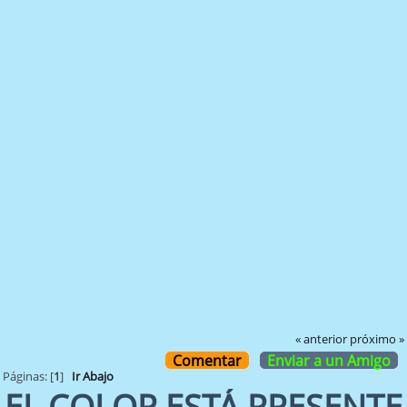
« anterior
próximo »
Comentar
Enviar a un Amigo
Páginas: [
1
]
Ir Abajo
EL COLOR ESTÁ PRESENTE