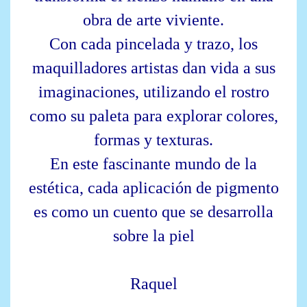
obra de arte viviente.
Con cada pincelada y trazo, los
maquilladores artistas dan vida a sus
imaginaciones, utilizando el rostro
como su paleta para explorar colores,
formas y texturas.
En este fascinante mundo de la
estética, cada aplicación de pigmento
es como un cuento que se desarrolla
sobre la piel
Raquel