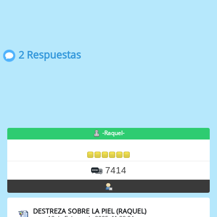
2 Respuestas
-Raquel-
7414
DESTREZA SOBRE LA PIEL (RAQUEL)