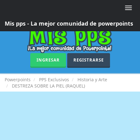
Toggle
naviga
Mis pps - La mejor comunidad de powerpoints
INGRESAR
REGISTRARSE
Powerpoints
PPS Exclusivos
Historia y Arte
DESTREZA SOBRE LA PIEL (RAQUEL)