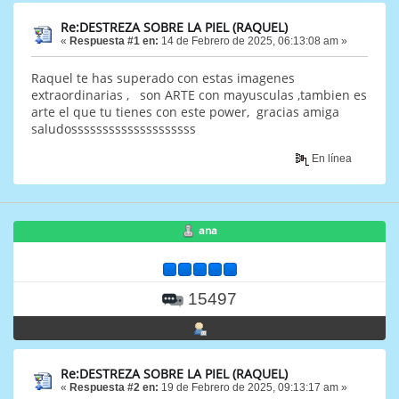
Re:DESTREZA SOBRE LA PIEL (RAQUEL)
«
Respuesta #1 en:
14 de Febrero de 2025, 06:13:08 am »
Raquel te has superado con estas imagenes
extraordinarias , son ARTE con mayusculas ,tambien es
arte el que tu tienes con este power, gracias amiga
saludossssssssssssssssssss
En línea
ana
15497
Re:DESTREZA SOBRE LA PIEL (RAQUEL)
«
Respuesta #2 en:
19 de Febrero de 2025, 09:13:17 am »