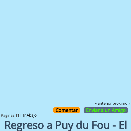
« anterior
próximo »
Comentar
Enviar a un Amigo
Páginas: [
1
]
Ir Abajo
Regreso a Puy du Fou - El