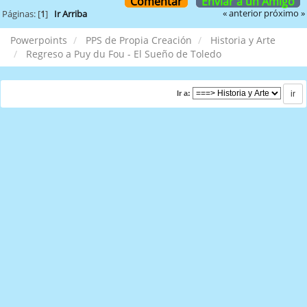
Comentar
Enviar a un Amigo
« anterior
próximo »
Páginas: [
1
]
Ir Arriba
Powerpoints
PPS de Propia Creación
Historia y Arte
Regreso a Puy du Fou - El Sueño de Toledo
Ir a: