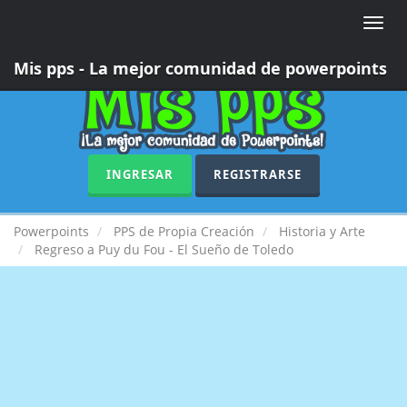
Toggle
naviga
Mis pps - La mejor comunidad de powerpoints
INGRESAR
REGISTRARSE
Powerpoints
PPS de Propia Creación
Historia y Arte
Regreso a Puy du Fou - El Sueño de Toledo