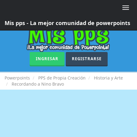
Toggle
naviga
Mis pps - La mejor comunidad de powerpoints
INGRESAR
REGISTRARSE
Powerpoints
PPS de Propia Creación
Historia y Arte
Recordando a Nino Bravo