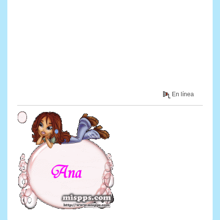
En línea