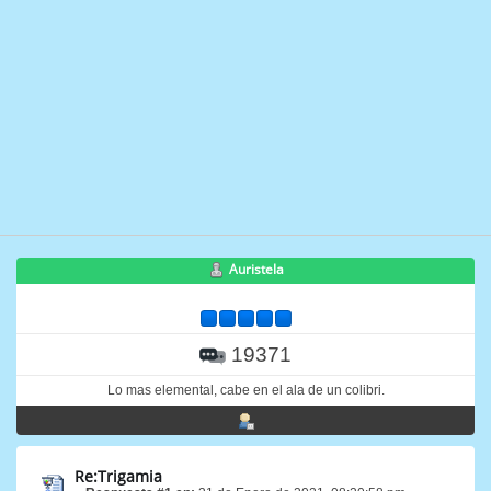
Auristela
19371
Lo mas elemental, cabe en el ala de un colibri.
Re:Trigamia