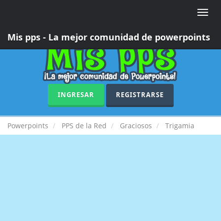
Toggle
naviga
Mis pps - La mejor comunidad de powerpoints
INGRESAR
REGISTRARSE
Powerpoints
PPS de la Red
Graciosos
Trigamia