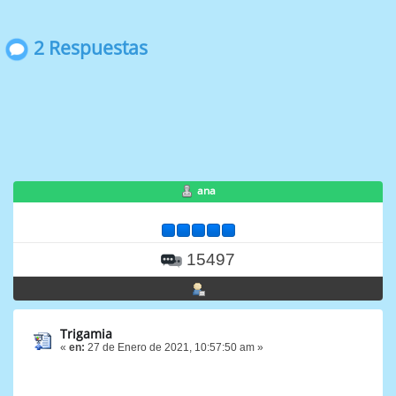
2 Respuestas
ana
15497
Trigamia
«
en:
27 de Enero de 2021, 10:57:50 am »