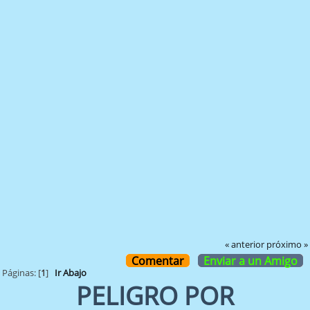
« anterior
próximo »
Comentar
Enviar a un Amigo
Páginas: [
1
]
Ir Abajo
PELIGRO POR