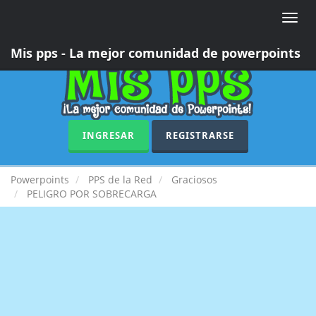
Toggle
naviga
Mis pps - La mejor comunidad de powerpoints
INGRESAR
REGISTRARSE
Powerpoints
PPS de la Red
Graciosos
PELIGRO POR SOBRECARGA