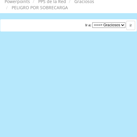
Powerpoints
PPS de la Red
Graciosos
PELIGRO POR SOBRECARGA
Ir a: