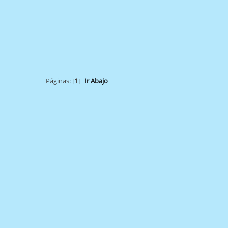
Páginas: [
1
]
Ir Abajo