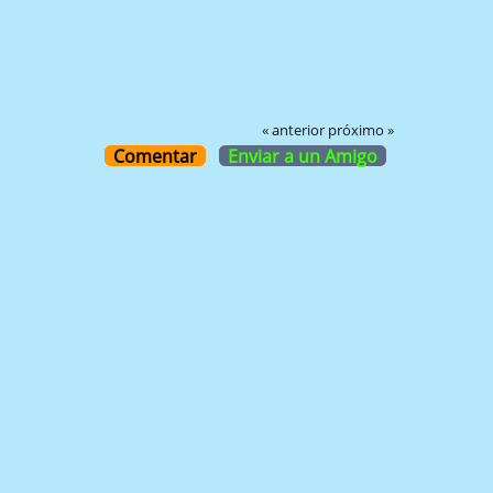
« anterior
próximo »
Comentar
Enviar a un Amigo