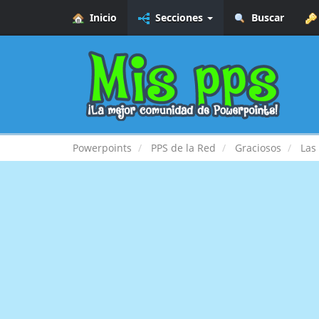
Inicio
Secciones
Buscar
Powerpoints
PPS de la Red
Graciosos
Las