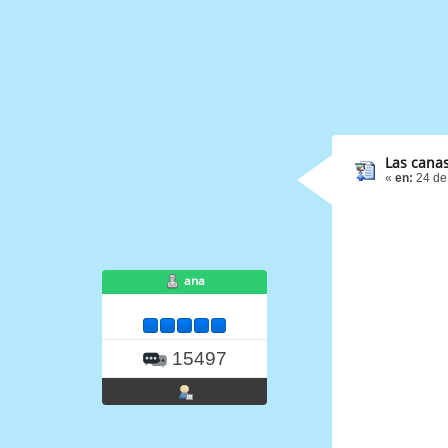
Las cana
«
en:
24 de 
ana
15497