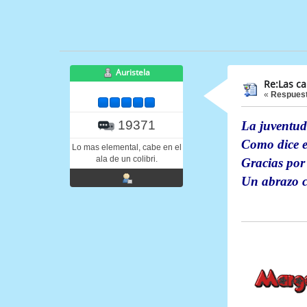
Auristela
Re:Las c
«
Respuest
19371
La juventud 
Como dice el
Lo mas elemental, cabe en el
ala de un colibri.
Gracias por
Un abrazo c