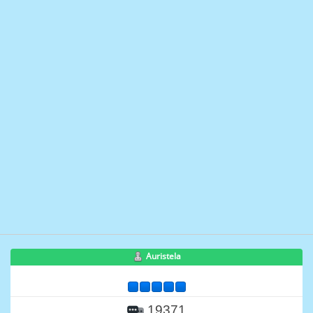
Auristela
19371