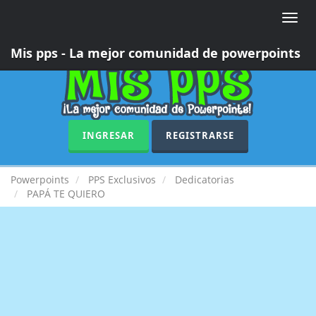
Toggle
naviga
Mis pps - La mejor comunidad de powerpoints
INGRESAR
REGISTRARSE
Powerpoints
PPS Exclusivos
Dedicatorias
PAPÁ TE QUIERO