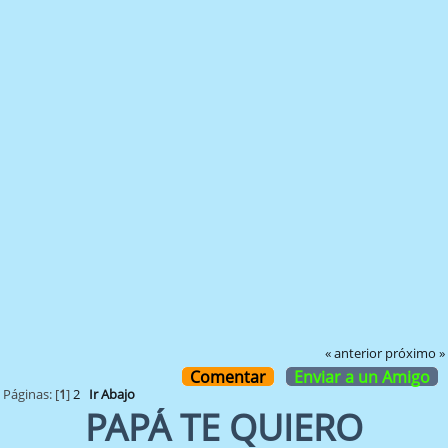
« anterior
próximo »
Comentar
Enviar a un Amigo
Páginas: [
1
]
2
Ir Abajo
PAPÁ TE QUIERO