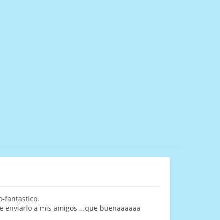
-fantastico.
de enviarlo a mis amigos ...que buenaaaaaa