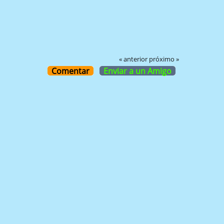
« anterior
próximo »
Comentar
Enviar a un Amigo