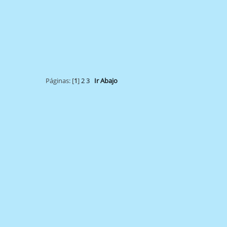
Páginas: [
1
]
2
3
Ir Abajo