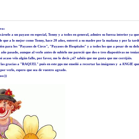
evo:
icárselo a un payaso en especial, Tonny y a todos en general, admiro su fuerza interior ya que
 de que a lo mejor como Tonny, hace 20 años, enterró a su madre por la mañana y por la tarde 
ón para los "Payasos de Circo", "Payasos de Hospitales" y a todos los que a pesar de su dolo
 año pasado, aunque al verlo antes de subirlo me pareció que dos o tres diapositivas no tenían
si acaso véis algún fallo, por favor, me lo decís ¿sí? sabéis que me gusta que me corrijáis.
 las gracias a "RAQUEL" pués en este pps me enseñó a recortar las imágenes y a ANGIE que 
 por verlo, espero que sea de vuestro agrado.
os:))