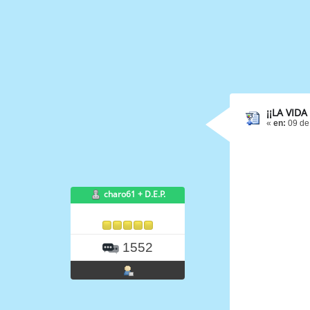
¡¡LA VID
«
en:
09 de
charo61 + D.E.P.
1552