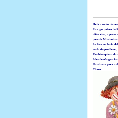
Hola a todos de nu
Este pps quiero ded
niños rían, a pesar
querría.Mi admiraci
Lo hice en Junio del
verlo sin problema, 
Tambien quiero dar
A los demás gracias
Un abrazo para tod
Charo