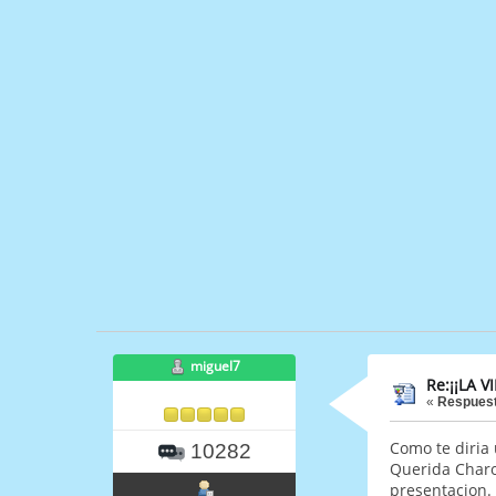
miguel7
Re:¡¡LA 
«
Respuest
Como te diria
10282
Querida Charo
presentacion.